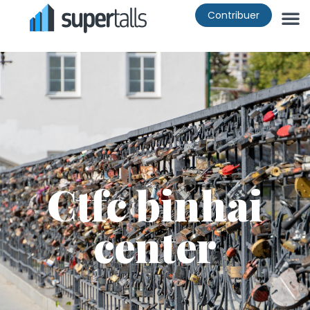
Contribuer
Ctfc binhai
center